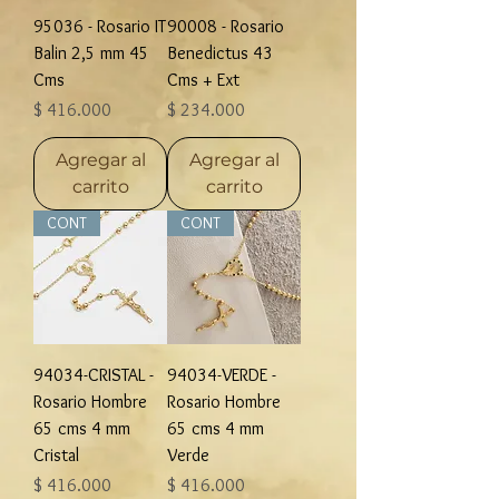
95036 - Rosario IT
90008 - Rosario
Balin 2,5 mm 45
Benedictus 43
Cms
Cms + Ext
Precio
Precio
$ 416.000
$ 234.000
Agregar al
Agregar al
carrito
carrito
CONT
CONT
94034-CRISTAL -
94034-VERDE -
Rosario Hombre
Rosario Hombre
65 cms 4 mm
65 cms 4 mm
Cristal
Verde
Precio
Precio
$ 416.000
$ 416.000