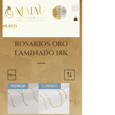
NUEVO
ROSARIOS ORO
LAMINADO 18K
Filtro
PREMIUM
CONTADO