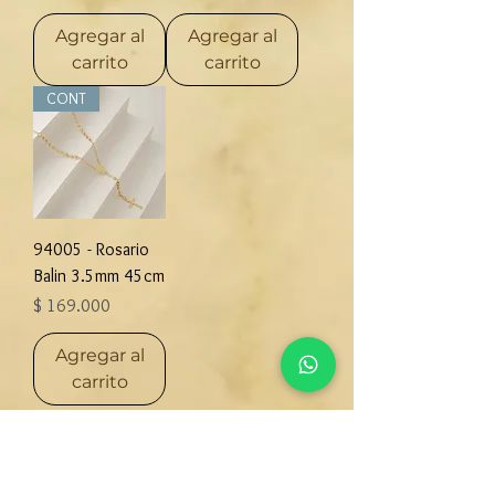
Agregar al
Agregar al
carrito
carrito
CONT
94005 - Rosario
Balin 3.5mm 45cm
Precio
$ 169.000
Agregar al
carrito