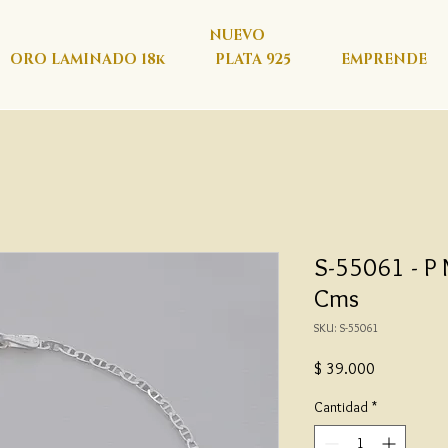
NUEVO
ORO LAMINADO 18k
PLATA 925
EMPRENDE
S-55061 - P
Cms
SKU: S-55061
Precio
$ 39.000
Cantidad
*