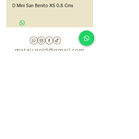
D Mini San Benito XS 0.8 Cms
matau.gold@gmail.com
Armenia - Medellin - Barranquilla -Cartagena
COLOMBIA