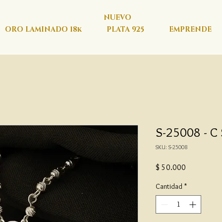
NUEVO
ORO LAMINADO 18k
PLATA 925
EMPRENDE
S-25008 - C
SKU: S-25008
Precio
$ 50.000
Cantidad
*