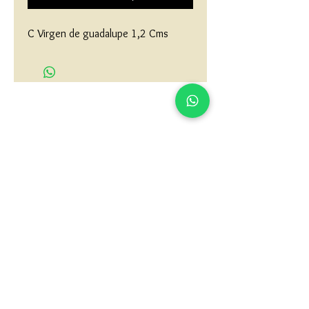
C Virgen de guadalupe 1,2 Cms
matau.gold@gmail.com
Armenia - Medellin - Barranquilla -Cartagena
COLOMBIA