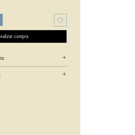
ealizar compra
ta:
: