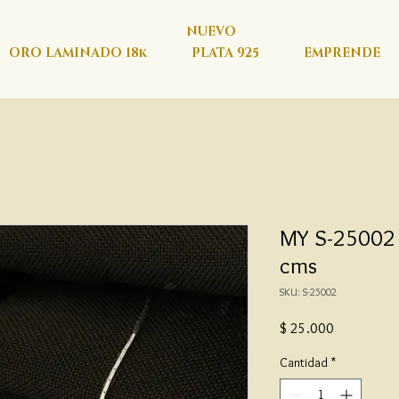
NUEVO
ORO LAMINADO 18k
PLATA 925
EMPRENDE
MY S-25002 -
cms
SKU: S-25002
Precio
$ 25.000
Cantidad
*