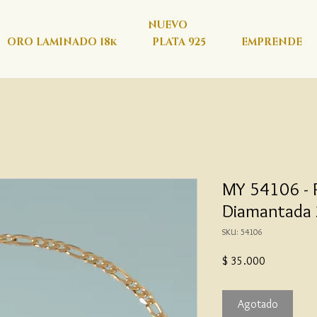
NUEVO
ORO LAMINADO 18k
PLATA 925
EMPRENDE
MY 54106 - P
Diamantada
SKU: 54106
Precio
$ 35.000
Agotado