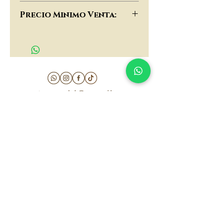
$91,000
Precio Minimo Venta:
$70,000
matau.gold@gmail.com
Armenia - Medellin - Barranquilla -Cartagena
COLOMBIA