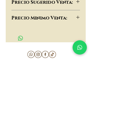
Precio Sugerido Venta:
$78,000
Precio Minimo Venta:
$60,000
matau.gold@gmail.com
Armenia - Medellin - Barranquilla -Cartagena
COLOMBIA