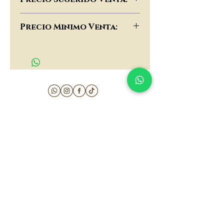
$78,000
Precio Minimo Venta:
$60,000
matau.gold@gmail.com
Armenia - Medellin - Barranquilla -Cartagena
COLOMBIA