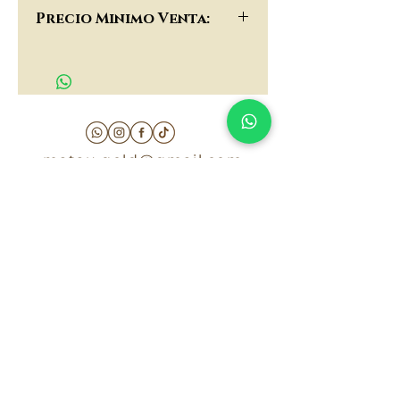
$78,000
Precio Minimo Venta:
$60,000
matau.gold@gmail.com
Armenia - Medellin - Barranquilla -Cartagena
COLOMBIA