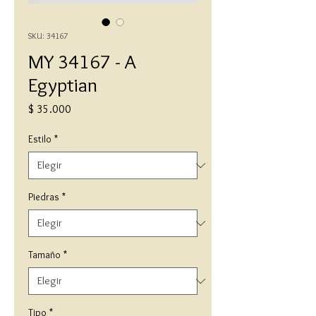
SKU: 34167
MY 34167 - A
Egyptian
Precio
$ 35.000
Estilo
*
Piedras
*
Tamaño
*
Tipo
*