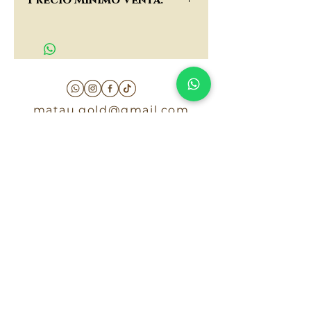
Precio Minimo Venta:
$30,000
matau.gold@gmail.com
Armenia - Medellin - Barranquilla -Cartagena
COLOMBIA