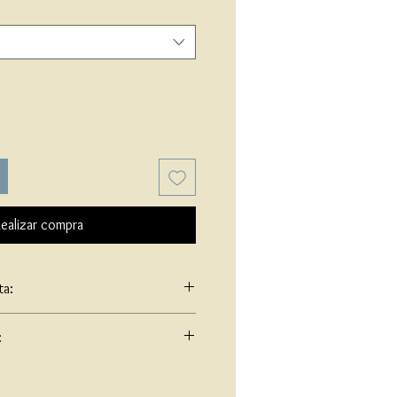
ealizar compra
ta:
: