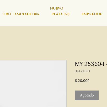
NUEVO
ORO LAMINADO 18k
PLATA 925
EMPRENDE
MY 25360-I -
SKU: 25360-I
Precio
$ 20.000
Agotado