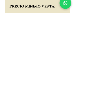
$117,000
Precio Minimo Venta:
$90,000
matau.gold@gmail.com
Armenia - Medellin - Barranquilla -Cartagena
COLOMBIA