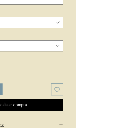
ealizar compra
ta: