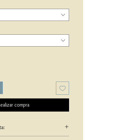
ealizar compra
ta: