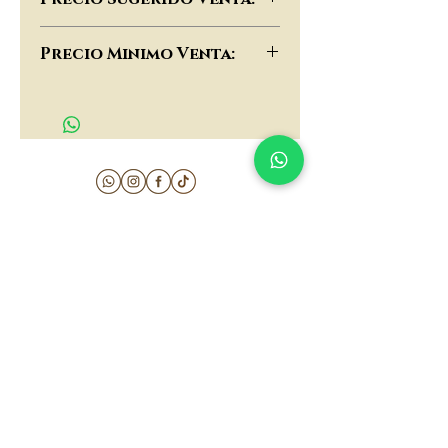
$130,000
Precio Minimo Venta:
$100,000
matau.gold@gmail.com
Armenia - Medellin - Barranquilla -Cartagena
COLOMBIA