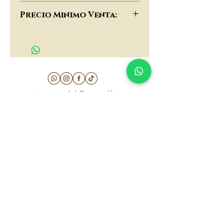
$117,000
Precio Minimo Venta:
$90,000
matau.gold@gmail.com
Armenia - Medellin - Barranquilla -Cartagena
COLOMBIA