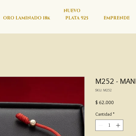
NUEVO
ORO LAMINADO 18k
PLATA 925
EMPRENDE
M252 - MANI
SKU: M252
Precio
$ 62.000
Cantidad
*