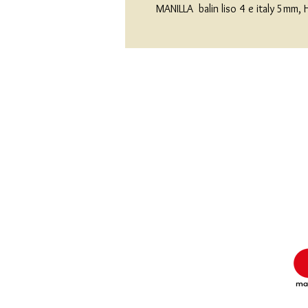
MANILLA  balin liso 4 e italy 5mm,