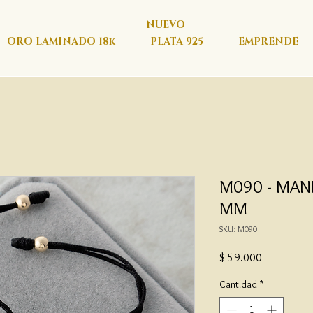
NUEVO
ORO LAMINADO 18k
PLATA 925
EMPRENDE
M090 - MANI
MM
SKU: M090
Precio
$ 59.000
Cantidad
*