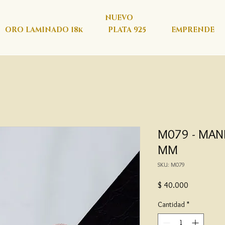
NUEVO
ORO LAMINADO 18k
PLATA 925
EMPRENDE
M079 - MANI
MM
SKU: M079
Precio
$ 40.000
Cantidad
*