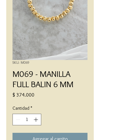
SKU: M069
M069 - MANILLA
FULL BALIN 6 MM
Precio
$ 374.000
Cantidad
*
Agregar al carrito