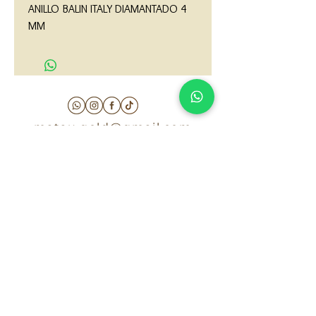
ANILLO BALIN ITALY DIAMANTADO 4 
MM
matau.gold@gmail.com
Armenia - Medellin - Barranquilla -Cartagena
COLOMBIA