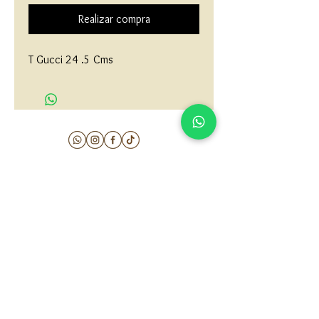
Realizar compra
T Gucci 24 .5 Cms
matau.gold@gmail.com
Armenia - Medellin - Barranquilla -Cartagena
COLOMBIA