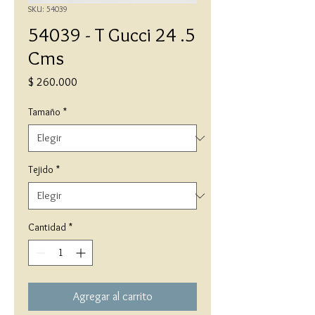
SKU: 54039
54039 - T Gucci 24 .5
Cms
Precio
$ 260.000
Tamaño
*
Tejido
*
Cantidad
*
Agregar al carrito