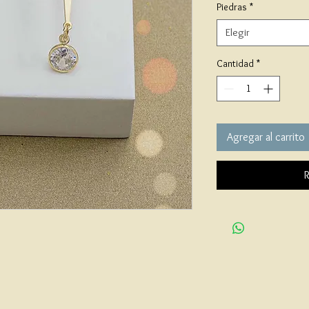
Piedras
*
Elegir
Cantidad
*
Agregar al carrito
R