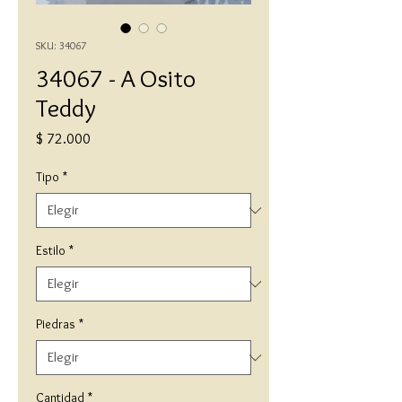
SKU: 34067
34067 - A Osito
Teddy
Precio
$ 72.000
Tipo
*
Estilo
*
Piedras
*
Cantidad
*