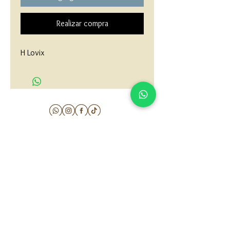
Realizar compra
H Lovix
matau.gold@gmail.com
Armenia - Medellin - Barranquilla -Cartagena
COLOMBIA