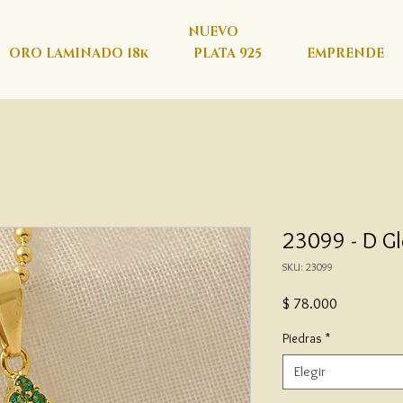
NUEVO
ORO LAMINADO 18k
PLATA 925
EMPRENDE
23099 - D G
SKU: 23099
Precio
$ 78.000
Piedras
*
Elegir