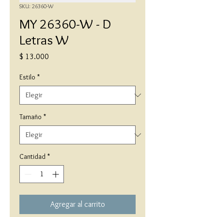
SKU: 26360-W
MY 26360-W - D
Letras W
Precio
$ 13.000
Estilo
*
Tamaño
*
Cantidad
*
Agregar al carrito